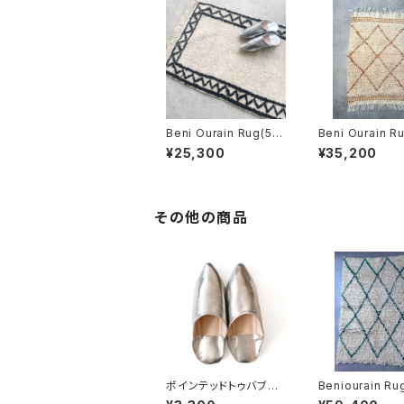
Beni Ourain Rug(55
Beni Ourain R
x105)
x110cm)
¥25,300
¥35,200
その他の商品
ポインテッドトゥバブー
Beniourain Ru
シュ（シルバー）
x150cm)