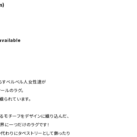
m)
available
らすベルベル人女性達が
ールのラグ。
織られています。
るモチーフをデザインに織り込んだ、
世界に一つだけのラグです！
代わりにタペストリーとして飾ったり