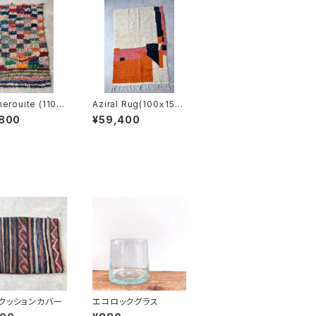
erouite (110x1
Aziral Rug(100ｘ150
)
cm)
,800
¥59,400
クッションカバー
エコロックグラス