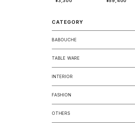
¥3,300
¥59,400
CATEGORY
BABOUCHE
シンプル
TABLE WARE
刺繍
食器類
INTERIOR
お皿
ビーズ
その他
プフ
FASHION
グラス
刺繍ビーズ
鏡
バッグ
OTHERS
メンズ
ラグ
ポーチ