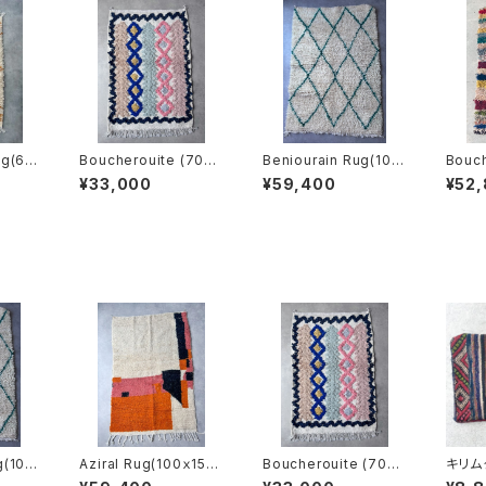
ug(65
Boucherouite (70x1
Beniourain Rug(100
Bouch
00cm)
x150cm)
80cm
¥33,000
¥59,400
¥52
g(100
Aziral Rug(100ｘ150
Boucherouite (70x1
キリム
cm)
00cm)