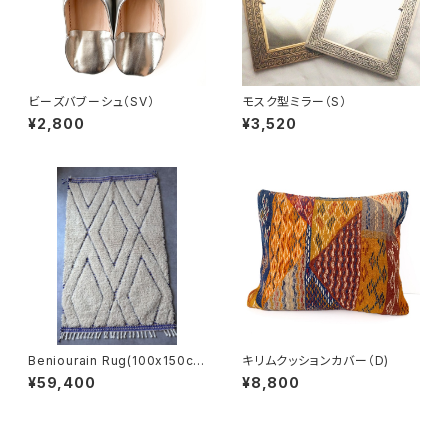
ビーズバブーシュ（SV）
モスク型ミラー（S）
¥2,800
¥3,520
Beniourain Rug(100x150c
キリムクッションカバー（D)
m)
¥59,400
¥8,800