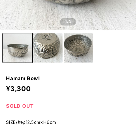
1
/3
Hamam Bowl
¥3,300
SOLD OUT
SIZE/約φ12.5cmｘH6cm