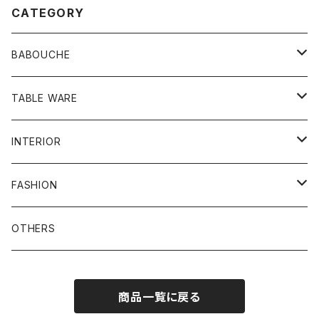
CATEGORY
BABOUCHE
シンプル
TABLE WARE
刺繍
食器類
INTERIOR
お皿
ビーズ
その他
プフ
FASHION
グラス
刺繍ビーズ
鏡
バッグ
OTHERS
メンズ
ラグ
ポーチ
商品一覧に戻る
バスケット
アクセサリー