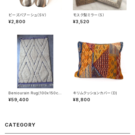
ビーズバブーシュ（SV）
モスク型ミラー（S）
¥2,800
¥3,520
Beniourain Rug(100x150c
キリムクッションカバー（D)
m)
¥59,400
¥8,800
CATEGORY