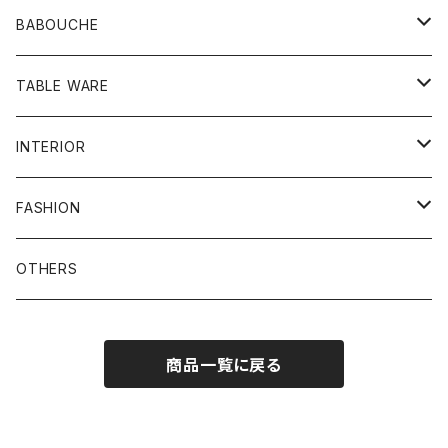
BABOUCHE
シンプル
TABLE WARE
刺繍
食器類
INTERIOR
お皿
ビーズ
その他
プフ
FASHION
グラス
刺繍ビーズ
鏡
バッグ
OTHERS
メンズ
ラグ
ポーチ
商品一覧に戻る
バスケット
アクセサリー