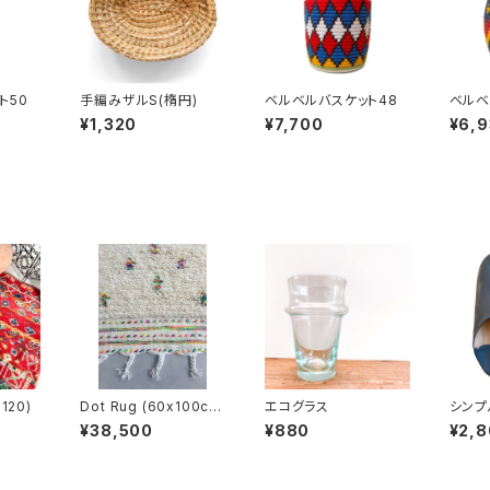
ト50
手編みザルS(楕円)
ベルベルバスケット48
ベルベ
¥1,320
¥7,700
¥6,
x120)
Dot Rug (60x100c
エコグラス
シンプ
m)
G）
¥38,500
¥880
¥2,