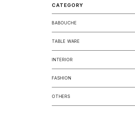
CATEGORY
BABOUCHE
シンプル
TABLE WARE
刺繍
食器類
INTERIOR
お皿
ビーズ
その他
プフ
FASHION
グラス
刺繍ビーズ
鏡
バッグ
OTHERS
メンズ
ラグ
ポーチ
バスケット
アクセサリー