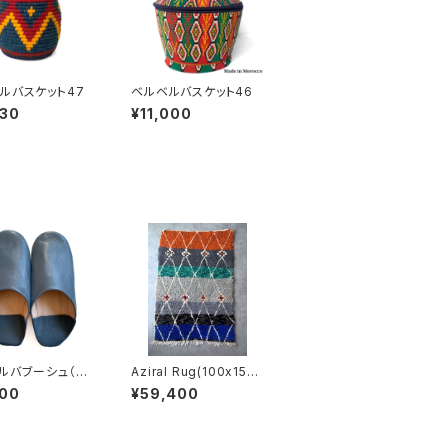
ルバスケット47
ベルベルバスケット46
930
¥11,000
ルバブーシュ（D
Aziral Rug(100x150c
m)
800
¥59,400