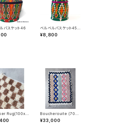
ルバスケット46
ベルベルバスケット45
(17xH33cm)
000
¥8,800
er Rug(100x1
Boucherouite (70x1
)
00cm)
,400
¥33,000