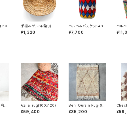
ト50
手編みザルS(楕円)
ベルベルバスケット48
ベルベ
¥1,320
¥7,700
¥11,
ィ陶器
Azilal rug(100x120)
Beni Ourain Rug(65
Check
x100cm)
50cm
¥59,400
¥35,200
¥59