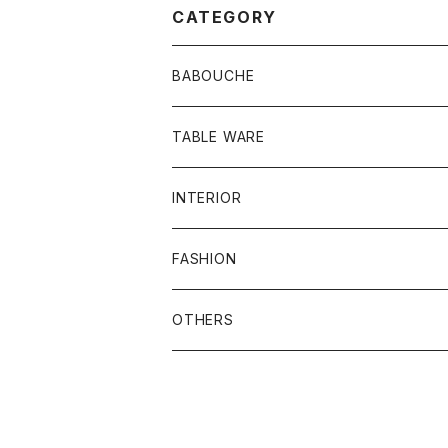
CATEGORY
BABOUCHE
シンプル
TABLE WARE
刺繍
食器類
INTERIOR
お皿
ビーズ
その他
プフ
FASHION
グラス
刺繍ビーズ
鏡
バッグ
OTHERS
メンズ
ラグ
ポーチ
バスケット
アクセサリー