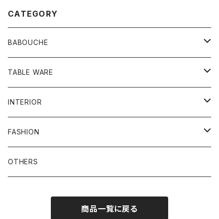
CATEGORY
BABOUCHE
シンプル
TABLE WARE
刺繍
食器類
INTERIOR
お皿
ビーズ
その他
プフ
FASHION
グラス
刺繍ビーズ
鏡
バッグ
OTHERS
メンズ
ラグ
ポーチ
商品一覧に戻る