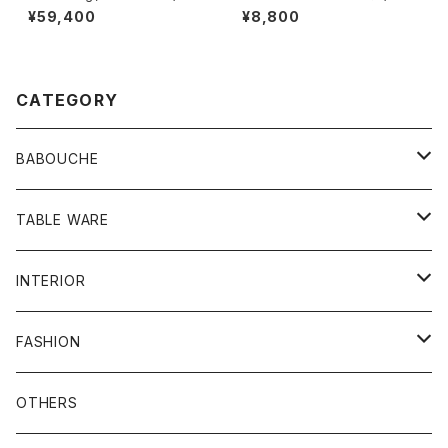
¥59,400
¥8,800
CATEGORY
BABOUCHE
シンプル
TABLE WARE
刺繍
食器類
INTERIOR
お皿
ビーズ
その他
プフ
FASHION
グラス
刺繍ビーズ
鏡
バッグ
OTHERS