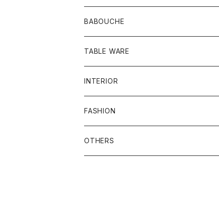
BABOUCHE
シンプル
TABLE WARE
刺繍
食器類
INTERIOR
お皿
ビーズ
その他
プフ
FASHION
グラス
刺繍ビーズ
鏡
バッグ
OTHERS
メンズ
ラグ
ポーチ
バスケット
アクセサリー